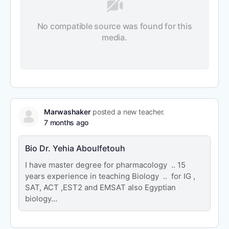
m
o
d
a
l
No compatible source was found for this
w
i
media.
n
d
o
w
.
Marwashaker
posted a new teacher.
7 months ago
Bio Dr. Yehia Aboulfetouh
I have master degree for pharmacology .. 15
years experience in teaching Biology .. for IG ,
SAT, ACT ,EST2 and EMSAT also Egyptian
biology…