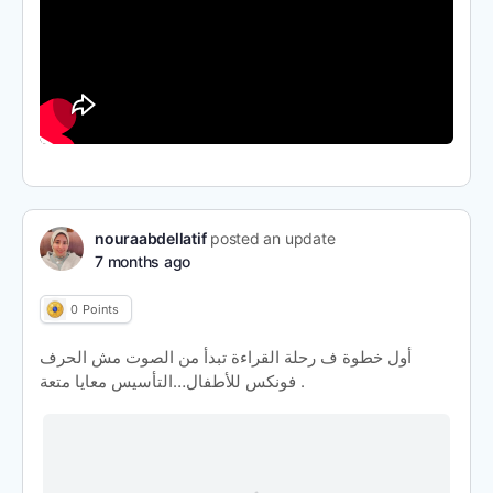
nouraabdellatif
posted an update
7 months ago
0
Points
أول خطوة ف رحلة القراءة تبدأ من الصوت مش الحرف
فونكس للأطفال…التأسيس معايا متعة .
T
h
i
s
i
s
a