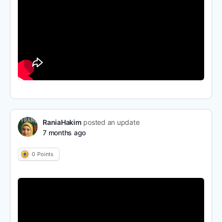
RaniaHakim
posted an update
7 months ago
0
Points